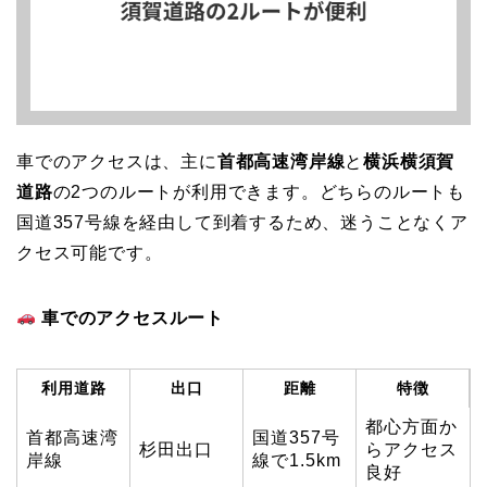
車でのアクセスは、主に
首都高速湾岸線
と
横浜横須賀
道路
の2つのルートが利用できます。どちらのルートも
国道357号線を経由して到着するため、迷うことなくア
クセス可能です。
車でのアクセスルート
利用道路
出口
距離
特徴
都心方面か
首都高速湾
国道357号
杉田出口
らアクセス
岸線
線で1.5km
良好