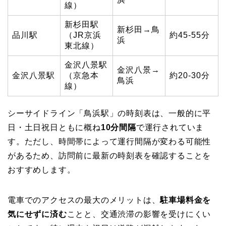
線）
新杉田駅
新杉田→鳥
品川駅
（JR京浜
約45-55分
浜
東北線）
金沢八景駅
金沢八景→
金沢八景駅
（京急本
約20-30分
鳥浜
線）
シーサイドライン「鳥浜駅」の時刻表は、一般的に平
日・土日祝日ともに概ね
10分間隔
で運行されていま
す。ただし、時間帯によって運行間隔が変わる可能性
があるため、訪問前に最新の時刻表を確認することを
おすすめします。
電車でのアクセスの最大のメリットは、
駐車場料金を
気にせずに済む
ことと、交通渋滞の影響を受けにくい