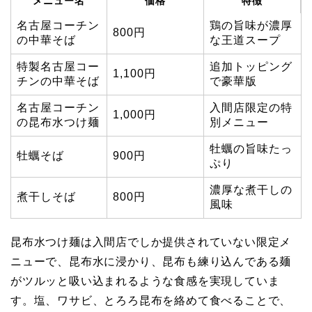
メニュー名
価格
特徴
名古屋コーチン
鶏の旨味が濃厚
800円
の中華そば
な王道スープ
特製名古屋コー
追加トッピング
1,100円
チンの中華そば
で豪華版
名古屋コーチン
入間店限定の特
1,000円
の昆布水つけ麺
別メニュー
牡蠣の旨味たっ
牡蠣そば
900円
ぷり
濃厚な煮干しの
煮干しそば
800円
風味
昆布水つけ麺は入間店でしか提供されていない限定メ
ニューで、昆布水に浸かり、昆布も練り込んである麺
がツルッと吸い込まれるような食感を実現していま
す。塩、ワサビ、とろろ昆布を絡めて食べることで、