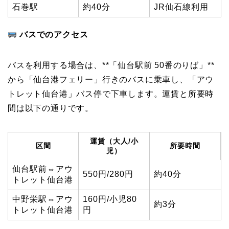
石巻駅
約40分
JR仙石線利用
バスでのアクセス
バスを利用する場合は、**「仙台駅前 50番のりば」**
から「仙台港フェリー」行きのバスに乗車し、「アウ
トレット仙台港」バス停で下車します。運賃と所要時
間は以下の通りです。
運賃（大人/小
区間
所要時間
児）
仙台駅前⇔アウ
550円/280円
約40分
トレット仙台港
中野栄駅⇔アウ
160円/小児80
約3分
トレット仙台港
円