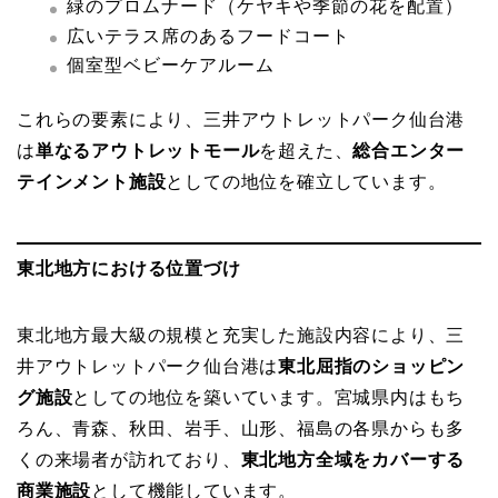
緑のプロムナード（ケヤキや季節の花を配置）
広いテラス席のあるフードコート
個室型ベビーケアルーム
これらの要素により、三井アウトレットパーク仙台港
は
単なるアウトレットモール
を超えた、
総合エンター
テインメント施設
としての地位を確立しています。
東北地方における位置づけ
東北地方最大級の規模と充実した施設内容により、三
井アウトレットパーク仙台港は
東北屈指のショッピン
グ施設
としての地位を築いています。宮城県内はもち
ろん、青森、秋田、岩手、山形、福島の各県からも多
くの来場者が訪れており、
東北地方全域をカバーする
商業施設
として機能しています。