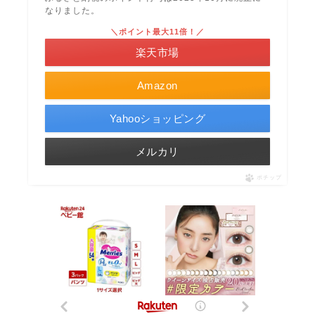
なりました。
＼ポイント最大11倍！／
楽天市場
Amazon
Yahooショッピング
メルカリ
ポチップ