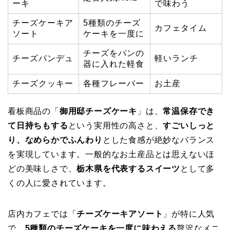
ーキ
で味わう
チーズケーキア
5種類のチーズ
カフェタイム
ソート
ケーキを一度に
チーズをパンの
チーズパンデュ
軽いランチ
器に入れた軽食
チーズクッキー
各種フレーバー
お土産
看板商品の「
御用邸チーズケーキ
」は、
常温保存でき
て日持ちもする
という実用性の高さと、
すごいしっと
り、なめらかでふんわり
とした食感が絶妙なバランス
を実現しています。一般的なお土産品とは思えないほ
どの美味しさで、
栃木県を代表するスイーツ
として多
くの人に愛されています。
店内カフェでは「
チーズケーキアソート
」が特に人気
で、
5種類のチーズケーキを一度に味わえる
贅沢なメニ