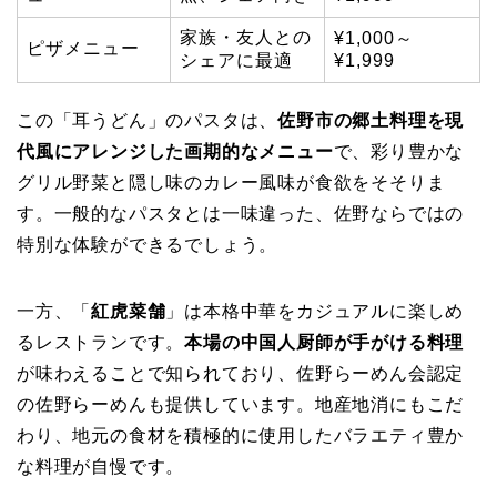
家族・友人との
¥1,000～
ピザメニュー
シェアに最適
¥1,999
この「耳うどん」のパスタは、
佐野市の郷土料理を現
代風にアレンジした画期的なメニュー
で、彩り豊かな
グリル野菜と隠し味のカレー風味が食欲をそそりま
す。一般的なパスタとは一味違った、佐野ならではの
特別な体験ができるでしょう。
一方、「
紅虎菜舗
」は本格中華をカジュアルに楽しめ
るレストランです。
本場の中国人厨師が手がける料理
が味わえることで知られており、佐野らーめん会認定
の佐野らーめんも提供しています。地産地消にもこだ
わり、地元の食材を積極的に使用したバラエティ豊か
な料理が自慢です。