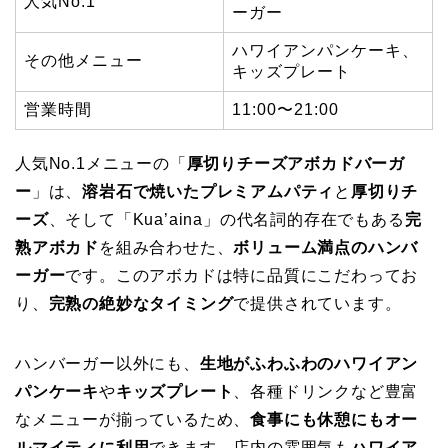
人気No.1
ーガー
ハワイアンパンケーキ、
その他メニュー
キッズプレート
営業時間
11:00〜21:00
人気No.1メニューの「
厚切りチーズアボカドバーガ
ー
」は、
溶岩石で焼いたプレミアムパティ
と
厚切りチ
ーズ
、そして「Kua’aina」の代名詞的存在でもある
完
熟アボカド
を組み合わせた、
ボリューム満点のハンバ
ーガー
です。このアボカドは特に品質にこだわってお
り、
完熟の絶妙なタイミング
で提供されています。
ハンバーガー以外にも、
生地がふわふわのハワイアン
パンケーキ
や
キッズプレート
、各種ドリンクなど豊富
なメニューが揃っているため、
食事にも休憩にもオー
ルマイティに利用
できます。店内の雰囲気も
ハワイア