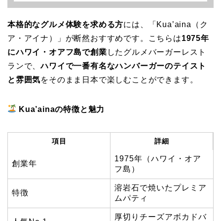
本格的なグルメ体験を求める方
には、「Kua’aina（ク
ア・アイナ）」が断然おすすめです。こちらは
1975年
にハワイ・オアフ島で創業
したグルメバーガーレスト
ランで、
ハワイで一番有名なハンバーガーのテイスト
と雰囲気
をそのまま日本で楽しむことができます。
Kua’ainaの特徴と魅力
項目
詳細
1975年（ハワイ・オア
創業年
フ島）
溶岩石で焼いたプレミア
特徴
ムパティ
厚切りチーズアボカドバ