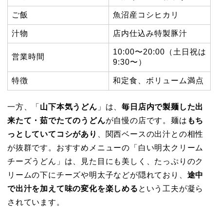
ご飯
魚沼産コシヒカリ
汁物
店内仕込み特製豚汁
10:00〜20:00（土日祝は
営業時間
9:30〜）
特徴
和定食、ボリューム満点
一方、「
山下本気うどん
」は、
毎日店内で製麺した出
来たて・茹でたてのうどん
が自慢の店です。麺は
もち
っとしていてコシがあり
、関西ベースの出汁との相性
が抜群です。おすすめメニューの「白い明太クリーム
チーズうどん」は、見た目にも美しく、たっぷりのク
リームの下にチーズや明太子などが隠れており、
途中
で出汁を加えて味の変化を楽しめる
という工夫が凝ら
されています。