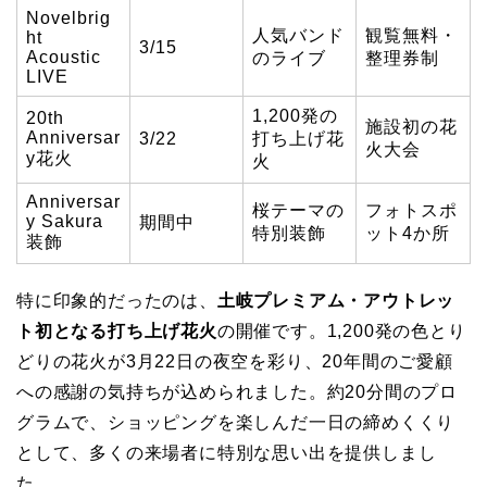
Novelbrig
人気バンド
観覧無料・
ht
3/15
Acoustic
のライブ
整理券制
LIVE
1,200発の
20th
施設初の花
Anniversar
3/22
打ち上げ花
火大会
y花火
火
Anniversar
桜テーマの
フォトスポ
y Sakura
期間中
特別装飾
ット4か所
装飾
特に印象的だったのは、
土岐プレミアム・アウトレッ
ト初となる打ち上げ花火
の開催です。1,200発の色とり
どりの花火が3月22日の夜空を彩り、20年間のご愛顧
への感謝の気持ちが込められました。約20分間のプロ
グラムで、ショッピングを楽しんだ一日の締めくくり
として、多くの来場者に特別な思い出を提供しまし
た。