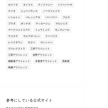
セリーヌ
タトラス
ティファニー
トリーバーチ
ナイキ
ニューバランス
ノースフェイス
ハミルトン
バレンシアガ
バーバリー
フルラ
プラダ
ボッテガ
マッカージュ
マルジェラ
マークジェイコブス
ミュウミュウ
モンクレール
ラコステ
ラルフローレン
リーバイス
レイクタウン
ロエベ
ロンシャン
ヴァレクストラ
三井アウトレット
三田アウトレット
佐野アウトレット
御殿場アウトレット
木更津アウトレット
高島屋
鳥栖アウトレット
参考にしている公式サイト