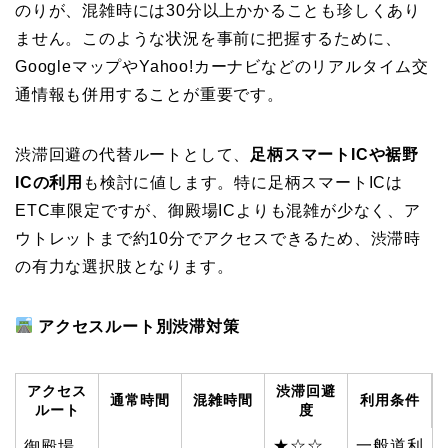
のりが、混雑時には30分以上かかることも珍しくあり
ません。このような状況を事前に把握するために、
GoogleマップやYahoo!カーナビなどのリアルタイム交
通情報も併用することが重要です。
渋滞回避の代替ルートとして、
足柄スマートICや裾野
ICの利用
も検討に値します。特に足柄スマートICは
ETC車限定ですが、御殿場ICよりも混雑が少なく、ア
ウトレットまで約10分でアクセスできるため、渋滞時
の有力な選択肢となります。
アクセスルート別渋滞対策
アクセス
渋滞回避
通常時間
混雑時間
利用条件
ルート
度
★☆☆
一般道利
御殿場