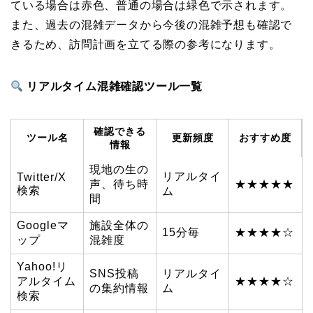
ている場合は赤色、普通の場合は緑色で示されます。
また、過去の混雑データから今後の混雑予想も確認で
きるため、訪問計画を立てる際の参考になります。
リアルタイム混雑確認ツール一覧
確認できる
ツール名
更新頻度
おすすめ度
情報
現地の生の
リアルタイ
Twitter/X
声、待ち時
★★★★★
検索
ム
間
Googleマ
施設全体の
15分毎
★★★★☆
ップ
混雑度
Yahoo!リ
SNS投稿
リアルタイ
アルタイム
★★★★☆
の集約情報
ム
検索