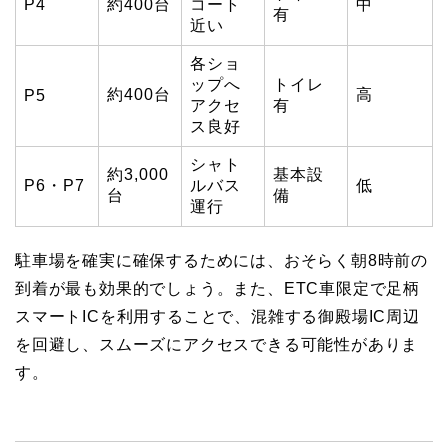
P4
約400台
コート
中
有
近い
各ショ
ップへ
トイレ
約400台
高
P5
アクセ
有
ス良好
シャト
約3,000
基本設
P6・P7
ルバス
低
台
備
運行
駐車場を確実に確保するためには、おそらく朝8時前の
到着が最も効果的でしょう。また、ETC車限定で足柄
スマートICを利用することで、混雑する御殿場IC周辺
を回避し、スムーズにアクセスできる可能性がありま
す。