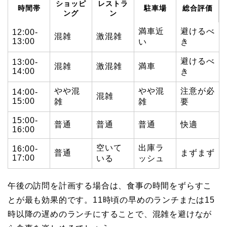
ショッピ
レストラ
時間帯
駐車場
総合評価
ング
ン
満車近
避けるべ
12:00-
混雑
激混雑
13:00
い
き
避けるべ
13:00-
混雑
激混雑
満車
14:00
き
やや混
やや混
注意が必
14:00-
混雑
15:00
雑
雑
要
15:00-
普通
普通
普通
快適
16:00
空いて
出庫ラ
16:00-
普通
まずまず
17:00
いる
ッシュ
午後の訪問を計画する場合は、食事の時間をずらすこ
とが最も効果的です。11時頃の早めのランチまたは15
時以降の遅めのランチにすることで、混雑を避けなが