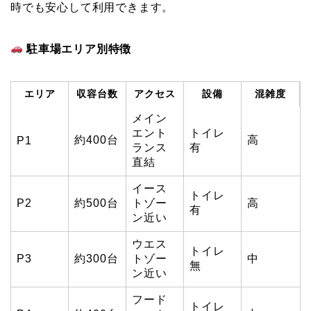
時でも安心して利用できます。
駐車場エリア別特徴
エリア
収容台数
アクセス
設備
混雑度
メイン
エント
トイレ
約400台
高
P1
ランス
有
直結
イース
トイレ
P2
約500台
トゾー
高
有
ン近い
ウエス
トイレ
P3
約300台
トゾー
中
無
ン近い
フード
トイレ