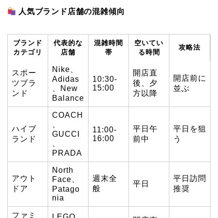
人気ブランド店舗の混雑傾向
ブランド
代表的な
混雑時間
空いてい
攻略法
カテゴリ
店舗
帯
る時間
Nike、
スポー
開店直
開店前に
Adidas
10:30-
ツブラ
後、夕
15:00
、New
並ぶ
ンド
方以降
Balance
COACH
、
ハイブ
平日午
平日を狙
11:00-
GUCCI
16:00
ランド
前中
う
、
PRADA
North
アウト
週末全
平日訪問
Face、
平日
ドア
般
推奨
Patago
nia
ファミ
LEGO、