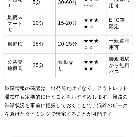
5分
30-60分
IC
☆☆
用可
足柄ス
★★★
ETC車
10分
15-20分
マート
★☆
限定
IC
★★★
一般道利
裾野IC
15分
20-25分
☆☆
用可
御殿場駅
公共交
変動な
★★★
25分
から無料
通機関
し
★★
バス
渋滞情報の確認は、出発前だけでなく、アウトレット
滞在中も定期的に行うことをおすすめします。帰路の
渋滞状況も事前に把握しておくことで、混雑のピーク
を避けたタイミングで帰宅することが可能です。