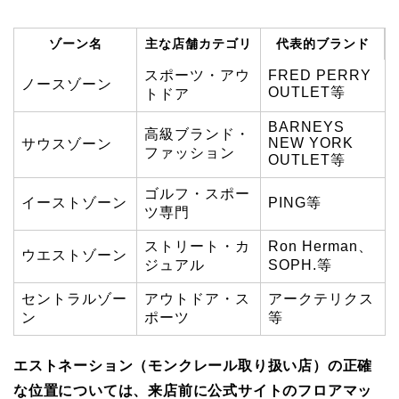
ゾーン名
主な店舗カテゴリ
代表的ブランド
スポーツ・アウ
FRED PERRY
ノースゾーン
OUTLET等
トドア
BARNEYS
高級ブランド・
NEW YORK
サウスゾーン
ファッション
OUTLET等
ゴルフ・スポー
イーストゾーン
PING等
ツ専門
ストリート・カ
Ron Herman、
ウエストゾーン
ジュアル
SOPH.等
セントラルゾー
アウトドア・ス
アークテリクス
ン
ポーツ
等
エストネーション（モンクレール取り扱い店）の正確
な位置については、来店前に公式サイトのフロアマッ