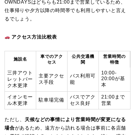
OWNDAYSはどちらも21:00まで営業しているため、
仕事帰りや夕方以降の時間帯でも利用しやすいと言え
るでしょう。
アクセス方法比較表
車でのアク
公共交通機
営業時間の
施設名
セス
関
特徴
三井アウト
10:00-
主要アクセ
バス利用可
20:00が基
レットパー
ス手段
能
本
ク木更津
イオンモー
バスでアク
21:00まで
駐車場完備
ル木更津
セス良好
営業
ただし、
天候などの事情により営業時間が変更になる
場合
があるため、遠方から訪れる場合は事前に各店舗