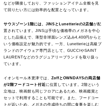
などが隣接しており、ファッションアイテム全般を見
て回りたい方には効率的な配置となっています。
サウスゾーン1階には、JINSとLunetterieの2店舗
が配
置されています。JINSは手頃な価格帯のメガネを中心
とした品揃えで、薄型非球面レンズ込み4,400円からと
いう価格設定が魅力的です。一方、Lunetterieは高級ブ
ランドのアイウェア専門店として、GUCCIやSAINT
LAURENTなどのラグジュアリーブランドを取り扱っ
ています。
イオンモール木更津では、
ZoffとOWNDAYSの両店舗
が2階フードコート付近
に位置しています。2階という
立地は、映画館も同じフロアにあるため、映画鑑賞と
セットで利用することも可能です。また、フードコー
トが近いため、メガネの作成待ちの間に食事を楽しむ