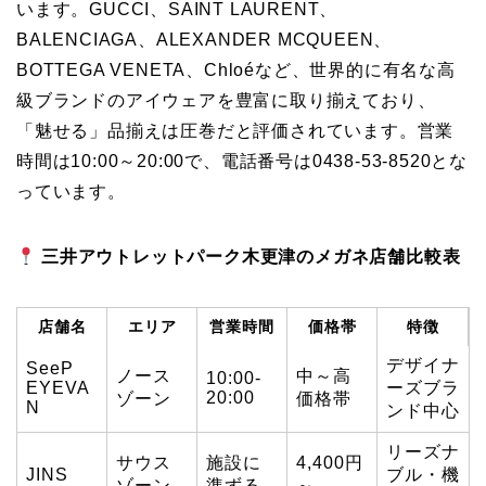
います。GUCCI、SAINT LAURENT、
BALENCIAGA、ALEXANDER MCQUEEN、
BOTTEGA VENETA、Chloéなど、世界的に有名な高
級ブランドのアイウェアを豊富に取り揃えており、
「魅せる」品揃えは圧巻だと評価されています。営業
時間は10:00～20:00で、電話番号は0438-53-8520とな
っています。
三井アウトレットパーク木更津のメガネ店舗比較表
店舗名
エリア
営業時間
価格帯
特徴
デザイナ
SeeP
ノース
中～高
10:00-
EYEVA
ーズブラ
20:00
ゾーン
価格帯
N
ンド中心
リーズナ
サウス
施設に
4,400円
JINS
ブル・機
ゾーン
準ずる
～