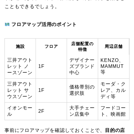
こともできるでしょう。
フロアマップ活用のポイント
店舗配置の
施設
フロア
周辺店舗
特徴
三井アウト
デザイナー
KENZO、
レット ノ
1F
ズブランド
MAMMUT
等
ースゾーン
中心
三井アウト
モーダ・ク
価格帯別の
レット サ
1F
レア、カル
選択肢
ウスゾーン
ディ等
イオンモー
大手チェー
フードコー
2F
ル
ン店集中
ト、映画館
事前にフロアマップを確認しておくことで、
目的の店