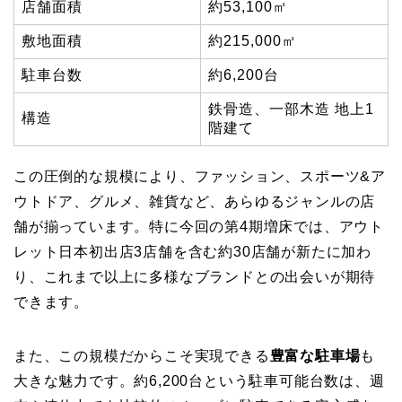
店舗面積
約53,100㎡
敷地面積
約215,000㎡
駐車台数
約6,200台
鉄骨造、一部木造 地上1
構造
階建て
この圧倒的な規模により、ファッション、スポーツ&ア
ウトドア、グルメ、雑貨など、あらゆるジャンルの店
舗が揃っています。特に今回の第4期増床では、アウト
レット日本初出店3店舗を含む約30店舗が新たに加わ
り、これまで以上に多様なブランドとの出会いが期待
できます。
また、この規模だからこそ実現できる
豊富な駐車場
も
大きな魅力です。約6,200台という駐車可能台数は、週