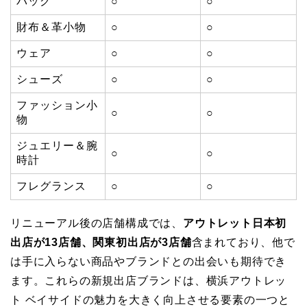
バッグ
○
○
財布＆革小物
○
○
ウェア
○
○
シューズ
○
○
ファッション小
○
○
物
ジュエリー＆腕
○
○
時計
フレグランス
○
○
リニューアル後の店舗構成では、
アウトレット日本初
出店が13店舗、関東初出店が3店舗
含まれており、他で
は手に入らない商品やブランドとの出会いも期待でき
ます。これらの新規出店ブランドは、横浜アウトレッ
ト ベイサイドの魅力を大きく向上させる要素の一つと