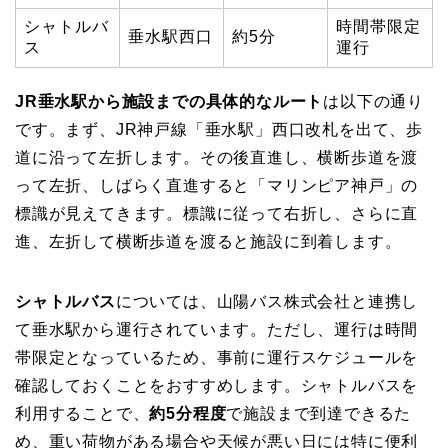
シャトルバ
時間帯限定
垂水駅西口
約5分
ス
運行
JR垂水駅から施設までの具体的なルート
は以下の通り
です。まず、JR神戸線「垂水駅」西口改札を出て、歩
道に沿って左折します。その後直進し、横断歩道を渡
って左折、しばらく直進すると「マリンピア神戸」の
標識が見えてきます。標識に従って右折し、さらに直
進、左折して横断歩道を渡ると施設に到着します。
シャトルバス
については、山陽バス株式会社と連携し
て垂水駅から運行されています。ただし、運行は時間
帯限定となっているため、事前に運行スケジュールを
確認しておくことをおすすめします。シャトルバスを
利用することで、
約5分程度
で施設まで到達できるた
め、重い荷物がある場合や天候が悪い日には特に便利