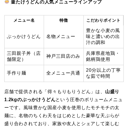
釜たけうどんの人気メニューラインアップ
メニュー名
特徴
こだわりポイント
豊かな小麦の風
ぶっかけうどん
名物メニュー
味と濃いめの出
汁の調和
三田親子丼（店
兵庫県産地鶏・
神戸三田店のみ
舗限定）
銘柄鶏使用
20分以上の丁寧
手作り麺
全メニュー共通
な茹で時間
店舗で提供される「得々もりもりうどん」は、
山盛り
1.2kgのぶっかけうどん
という圧巻のボリュームメニュ
ーです。風味豊かな国産小麦を使用したモチモチの太
麺に、名物のちくわ天をはじめとした豪華な天ぷらが
盛り合わされており、家族や友人とシェアして楽しむ