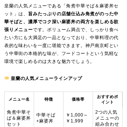
皇蘭の人気メニューである「角煮中華そば＆麻婆丼セ
ット」は、
旨みたっぷりの店舗仕込み角煮がのった中
華そばと、濃厚でコク深い麻婆丼の両方を楽しめる欲
張りメニュー
です。ボリューム満点で、しっかり食べ
たい方にも大満足の一品となっており、中華料理の代
表的な味わいを一度に堪能できます。神戸南京町とい
う中華街の本格的な味が、フードコートという気軽な
環境で楽しめるのは大きな魅力でしょう。
皇蘭の人気メニューラインアップ
おすすめポ
メニュー名
特徴
価格帯
イント
角煮中華そ
2つの人気
中華そば
￥1,000～
ば＆麻婆丼
メニューの
+麻婆丼
￥1,999
セット
組み合わせ