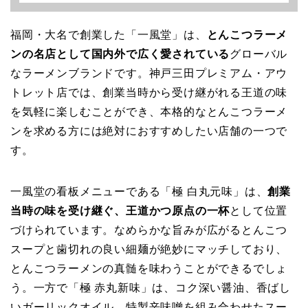
福岡・大名で創業した「一風堂」は、
とんこつラーメ
ンの名店として国内外で広く愛されている
グローバル
なラーメンブランドです。神戸三田プレミアム・アウ
トレット店では、創業当時から受け継がれる王道の味
を気軽に楽しむことができ、本格的なとんこつラーメ
ンを求める方には絶対におすすめしたい店舗の一つで
す。
一風堂の看板メニューである「極 白丸元味」は、
創業
当時の味を受け継ぐ、王道かつ原点の一杯
として位置
づけられています。なめらかな旨みが広がるとんこつ
スープと歯切れの良い細麺が絶妙にマッチしており、
とんこつラーメンの真髄を味わうことができるでしょ
う。一方で「極 赤丸新味」は、コク深い醤油、香ばし
いガーリックオイル、特製辛味噌を組み合わせたスー