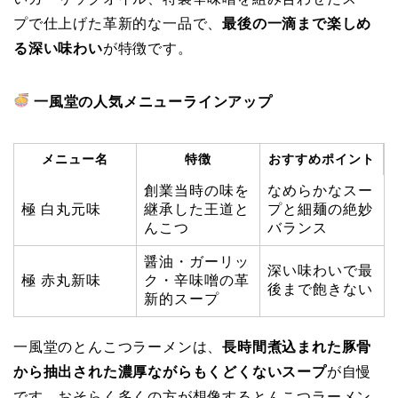
プで仕上げた革新的な一品で、
最後の一滴まで楽しめ
る深い味わい
が特徴です。
一風堂の人気メニューラインアップ
メニュー名
特徴
おすすめポイント
創業当時の味を
なめらかなスー
極 白丸元味
継承した王道と
プと細麺の絶妙
んこつ
バランス
醤油・ガーリッ
深い味わいで最
極 赤丸新味
ク・辛味噌の革
後まで飽きない
新的スープ
一風堂のとんこつラーメンは、
長時間煮込まれた豚骨
から抽出された濃厚ながらもくどくないスープ
が自慢
です。おそらく多くの方が想像するとんこつラーメン