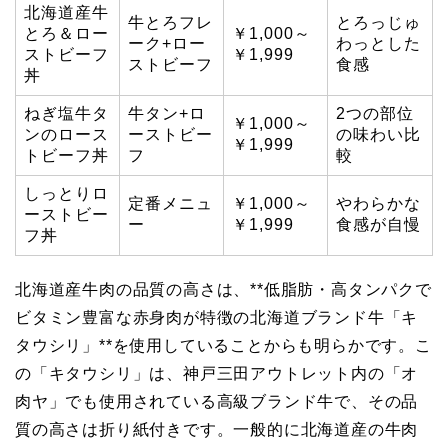
北海道産牛
牛とろフレ
とろっじゅ
とろ＆ロー
￥1,000～
ーク+ロー
わっとした
ストビーフ
￥1,999
ストビーフ
食感
丼
ねぎ塩牛タ
牛タン+ロ
2つの部位
￥1,000～
ンのロース
ーストビー
の味わい比
￥1,999
トビーフ丼
フ
較
しっとりロ
定番メニュ
￥1,000～
やわらかな
ーストビー
ー
￥1,999
食感が自慢
フ丼
北海道産牛肉の品質の高さは、**低脂肪・高タンパクで
ビタミン豊富な赤身肉が特徴の北海道ブランド牛「キ
タウシリ」**を使用していることからも明らかです。こ
の「キタウシリ」は、神戸三田アウトレット内の「オ
肉ヤ」でも使用されている高級ブランド牛で、その品
質の高さは折り紙付きです。一般的に北海道産の牛肉