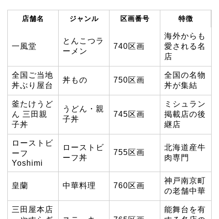
店舗名
ジャンル
区画番号
特徴
海外からも
とんこつラ
一風堂
740区画
愛される名
ーメン
店
全国ご当地
全国の名物
丼もの
750区画
丼ぶり屋台
丼が集結
釜たけうど
ミシュラン
うどん・親
ん 三田親
745区画
掲載店の後
子丼
子丼
継店
ローストビ
ローストビ
北海道産牛
755区画
ーフ
ーフ丼
肉専門
Yoshimi
神戸南京町
皇蘭
中華料理
760区画
の老舗中華
三田屋本店
能舞台を有