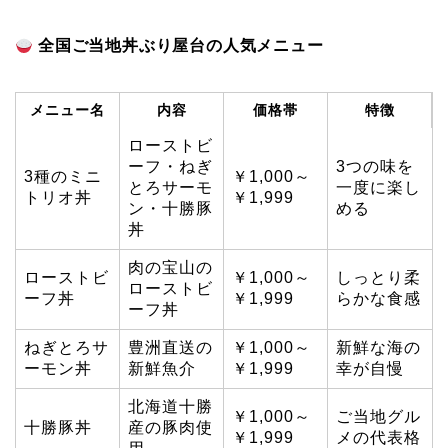
全国ご当地丼ぶり屋台の人気メニュー
メニュー名
内容
価格帯
特徴
ローストビ
ーフ・ねぎ
3つの味を
3種のミニ
￥1,000～
とろサーモ
一度に楽し
トリオ丼
￥1,999
ン・十勝豚
める
丼
肉の宝山の
ローストビ
￥1,000～
しっとり柔
ローストビ
ーフ丼
￥1,999
らかな食感
ーフ丼
ねぎとろサ
豊洲直送の
￥1,000～
新鮮な海の
ーモン丼
新鮮魚介
￥1,999
幸が自慢
北海道十勝
￥1,000～
ご当地グル
十勝豚丼
産の豚肉使
￥1,999
メの代表格