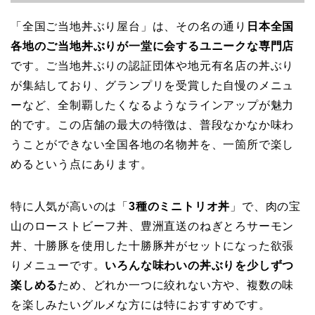
「全国ご当地丼ぶり屋台」は、その名の通り
日本全国
各地のご当地丼ぶりが一堂に会するユニークな専門店
です。ご当地丼ぶりの認証団体や地元有名店の丼ぶり
が集結しており、グランプリを受賞した自慢のメニュ
ーなど、全制覇したくなるようなラインアップが魅力
的です。この店舗の最大の特徴は、普段なかなか味わ
うことができない全国各地の名物丼を、一箇所で楽し
めるという点にあります。
特に人気が高いのは「
3種のミニトリオ丼
」で、肉の宝
山のローストビーフ丼、豊洲直送のねぎとろサーモン
丼、十勝豚を使用した十勝豚丼がセットになった欲張
りメニューです。
いろんな味わいの丼ぶりを少しずつ
楽しめる
ため、どれか一つに絞れない方や、複数の味
を楽しみたいグルメな方には特におすすめです。