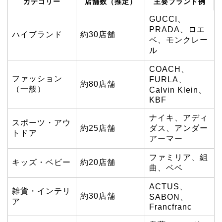
カテゴリー
店舗数（推定）
主要ブランド例
GUCCI、
PRADA、ロエ
ハイブランド
約30店舗
ベ、モンクレー
ル
COACH、
ファッション
FURLA、
約80店舗
（一般）
Calvin Klein、
KBF
ナイキ、アディ
スポーツ・アウ
約25店舗
ダス、アンダー
トドア
アーマー
ファミリア、組
キッズ・ベビー
約20店舗
曲、ベベ
ACTUS、
雑貨・インテリ
約30店舗
SABON、
ア
Francfranc