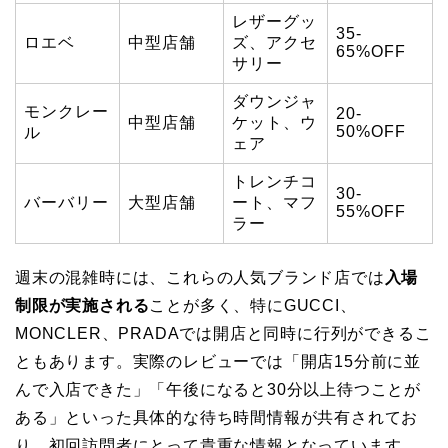
レザーグッ
35-
ロエベ
中型店舗
ズ、アクセ
65%OFF
サリー
ダウンジャ
モンクレー
20-
中型店舗
ケット、ウ
50%OFF
ル
ェア
トレンチコ
30-
バーバリー
大型店舗
ート、マフ
55%OFF
ラー
週末の混雑時には、これらの人気ブランド店では
入場
制限が実施される
ことが多く、特にGUCCI、
MONCLER、PRADAでは開店と同時に行列ができるこ
ともあります。実際のレビューでは「開店15分前に並
んで入店できた」「午後になると30分以上待つことが
ある」といった具体的な待ち時間情報が共有されてお
り、初回訪問者にとって貴重な情報となっています。