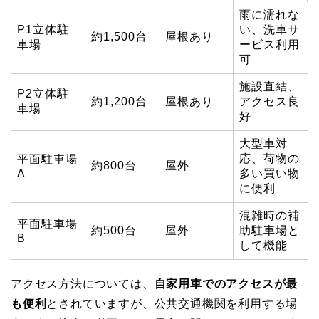
雨に濡れな
P1立体駐
い、洗車サ
約1,500台
屋根あり
車場
ービス利用
可
施設直結、
P2立体駐
約1,200台
屋根あり
アクセス良
車場
好
大型車対
応、荷物の
平面駐車場
約800台
屋外
A
多い買い物
に便利
混雑時の補
平面駐車場
約500台
屋外
助駐車場と
B
して機能
アクセス方法については、
自家用車でのアクセスが最
も便利
とされていますが、公共交通機関を利用する場