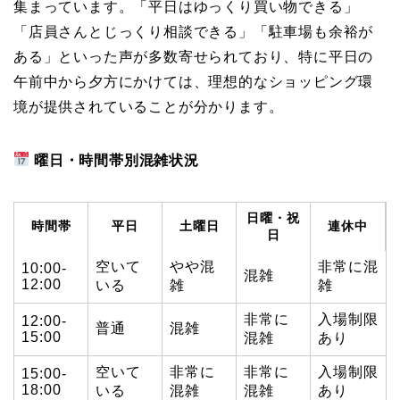
集まっています。「平日はゆっくり買い物できる」
「店員さんとじっくり相談できる」「駐車場も余裕が
ある」といった声が多数寄せられており、特に平日の
午前中から夕方にかけては、理想的なショッピング環
境が提供されていることが分かります。
曜日・時間帯別混雑状況
日曜・祝
時間帯
平日
土曜日
連休中
日
空いて
やや混
非常に混
10:00-
混雑
12:00
いる
雑
雑
非常に
入場制限
12:00-
普通
混雑
15:00
混雑
あり
空いて
非常に
非常に
入場制限
15:00-
18:00
いる
混雑
混雑
あり