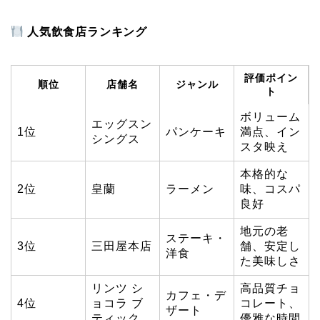
人気飲食店ランキング
評価ポイン
順位
店舗名
ジャンル
ト
ボリューム
エッグスン
1位
パンケーキ
満点、イン
シングス
スタ映え
本格的な
2位
皇蘭
ラーメン
味、コスパ
良好
地元の老
ステーキ・
3位
三田屋本店
舗、安定し
洋食
た美味しさ
リンツ シ
高品質チョ
カフェ・デ
4位
ョコラ ブ
コレート、
ザート
ティック
優雅な時間