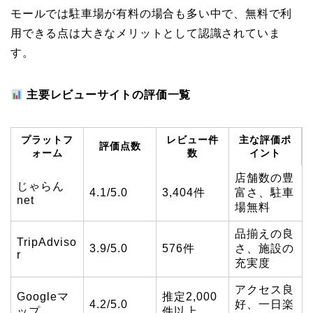
モールでは駐車場が有料の場合も多い中で、無料で利
用できる点は大きなメリットとして認識されていま
す。
主要レビューサイトの評価一覧
プラットフ
レビュー件
主な評価ポ
評価点数
ォーム
数
イント
店舗数の豊
じゃらん
4.1/5.0
3,404件
富さ、駐車
net
場無料
品揃えの良
TripAdviso
3.9/5.0
576件
さ、施設の
r
充実度
アクセス良
Googleマ
推定2,000
4.2/5.0
好、一日楽
ップ
件以上