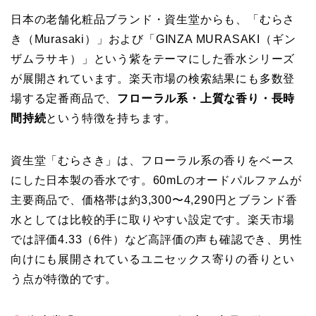
日本の老舗化粧品ブランド・資生堂からも、「むらさ
き（Murasaki）」および「GINZA MURASAKI（ギン
ザムラサキ）」という紫をテーマにした香水シリーズ
が展開されています。楽天市場の検索結果にも多数登
場する定番商品で、
フローラル系・上質な香り・長時
間持続
という特徴を持ちます。
資生堂「むらさき」は、フローラル系の香りをベース
にした日本製の香水です。60mLのオードパルファムが
主要商品で、価格帯は約3,300〜4,290円とブランド香
水としては比較的手に取りやすい設定です。楽天市場
では評価4.33（6件）など高評価の声も確認でき、男性
向けにも展開されているユニセックス寄りの香りとい
う点が特徴的です。