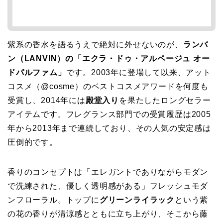
紫系の香水を語るうえで絶対に外せないのが、
ランバ
ン（LANVIN）の「エクラ・ドゥ・アルページュ オー
ドパルファム」
です。2003年に登場して以来、アット
コスメ（@cosme）のベストコスメアワードを何度も
受賞し、2014年には
殿堂入り
を果たしたロングセラー
アイテムです。フレグランス部門での受賞履歴は2005
年から2013年まで連続しており、その人気の安定感は
圧倒的です。
香りのコンセプトは「エレガントでありながらモダン
で洗練された、優しく透明感がある」フレッシュモダ
ンフローラル。トップに
グリーンライラック
という紫
の花の香りが清涼感とともに立ち上がり、そこから藤