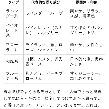
タイプ
代表的な香り成分
雰囲気・印象
ラベン
爽やか、リラック
ラベンダー、ハーブ
ダー系
ス感、清潔感
バイオ
バイオレット（スミ
甘くほんのりパウ
レット
レ）、パウダリー
ダリー、上品
系
フロー
ライラック、藤、ロ
華やか、女性らし
ラル系
ーズ、ジャスミン
い
白檀、ムスク、源氏
日本的な趣、奥ゆ
和風系
香ベース
かしさ
フルー
和ぶどう、ピーチブ
甘くジューシー、
ティ系
ロッサム
親しみやすい
香水選びでよくある失敗として、「店頭でさっと試香
して気に入ったのに、帰宅してつけてみたら思ってい
た香りと違った」というケースがあります。これは、