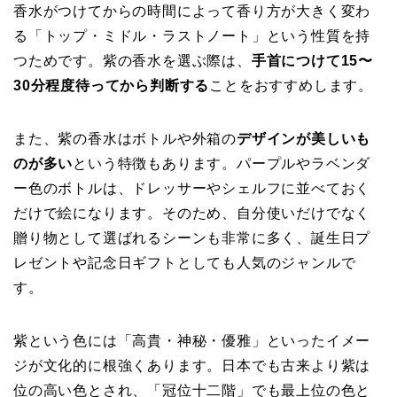
香水がつけてからの時間によって香り方が大きく変わ
る「トップ・ミドル・ラストノート」という性質を持
つためです。紫の香水を選ぶ際は、
手首につけて15〜
30分程度待ってから判断する
ことをおすすめします。
また、紫の香水はボトルや外箱の
デザインが美しいも
のが多い
という特徴もあります。パープルやラベンダ
ー色のボトルは、ドレッサーやシェルフに並べておく
だけで絵になります。そのため、自分使いだけでなく
贈り物として選ばれるシーンも非常に多く、誕生日プ
レゼントや記念日ギフトとしても人気のジャンルで
す。
紫という色には「高貴・神秘・優雅」といったイメー
ジが文化的に根強くあります。日本でも古来より紫は
位の高い色とされ、「冠位十二階」でも最上位の色と