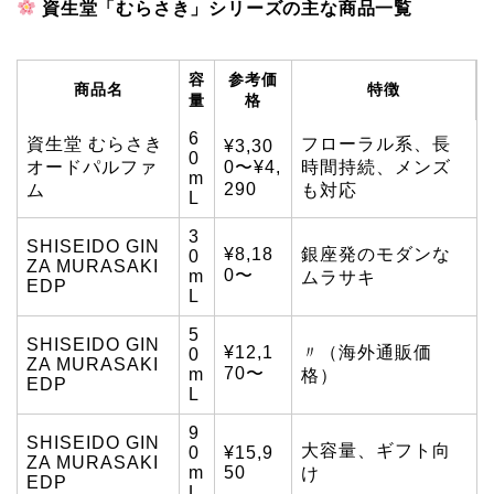
資生堂「むらさき」シリーズの主な商品一覧
容
参考価
商品名
特徴
量
格
6
資生堂 むらさき
フローラル系、長
¥3,30
0
オードパルファ
0〜¥4,
時間持続、メンズ
m
290
ム
も対応
L
3
SHISEIDO GIN
¥8,18
銀座発のモダンな
0
ZA MURASAKI
0〜
m
ムラサキ
EDP
L
5
SHISEIDO GIN
¥12,1
〃（海外通販価
0
ZA MURASAKI
70〜
m
格）
EDP
L
9
SHISEIDO GIN
大容量、ギフト向
0
¥15,9
ZA MURASAKI
m
50
け
EDP
L