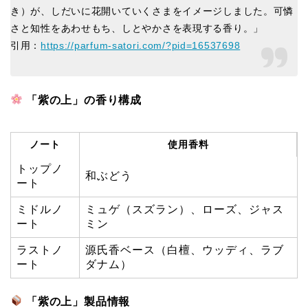
き）が、しだいに花開いていくさまをイメージしました。可憐
さと知性をあわせもち、しとやかさを表現する香り。」
引用：
https://parfum-satori.com/?pid=16537698
「紫の上」の香り構成
ノート
使用香料
トップノ
和ぶどう
ート
ミドルノ
ミュゲ（スズラン）、ローズ、ジャス
ート
ミン
ラストノ
源氏香ベース（白檀、ウッディ、ラブ
ート
ダナム）
「紫の上」製品情報