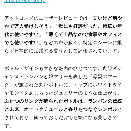
arpege-edp-spray
アットコスメのユーザーレビューでは「
甘いけど爽や
かで万人受けしそう
」「
母にも好評だった、幅広い年
代に使いやすい
」「
薄くて上品なので食事やオフィス
でも使いやすい
」などの声が多く、特定のシーンに限
らず日常的に活躍する香りとして評価されています。
ボトルデザインも大きな魅力のひとつです。創設者ジ
ャンヌ・ランバンと娘マリーを表した「母親のマー
ク」が施された丸いボトルに、トップにホワイトダイ
ヤモンドをあしらったジュエリーのような仕上がり。
ふたつのリングが飾られたボトルは、ランバンの伝統
と未来、オートクチュールと香りをつなぐシンボル
と
されており、飾っておくだけでも絵になる美しさで
す。