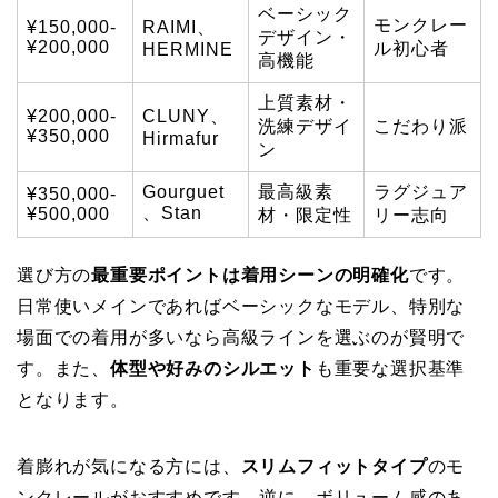
ベーシック
モンクレー
¥150,000-
RAIMI、
デザイン・
¥200,000
ル初心者
HERMINE
高機能
上質素材・
¥200,000-
CLUNY、
洗練デザイ
こだわり派
¥350,000
Hirmafur
ン
Gourguet
最高級素
ラグジュア
¥350,000-
、Stan
¥500,000
材・限定性
リー志向
選び方の
最重要ポイントは着用シーンの明確化
です。
日常使いメインであればベーシックなモデル、特別な
場面での着用が多いなら高級ラインを選ぶのが賢明で
す。また、
体型や好みのシルエット
も重要な選択基準
となります。
着膨れが気になる方には、
スリムフィットタイプ
のモ
ンクレールがおすすめです。逆に、ボリューム感のあ