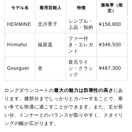
価格帯（推
モデル名
着用芸能人
特徴
定）
シンプル・
北川景子
HERMINE
¥156,800
上品・知的
ファー付
Hirmafur
福原遥
き・エレガ
¥346,500
ント
首元ライ
Gourguet
杏
ン・クラシ
¥487,300
ック
ロングダウンコートの
最大の魅力は防寒性の高さ
にあ
ります。腰部分までしっかりとカバーすることで、寒
い冬でも快適に過ごすことができます。また、丈が長
い分、インナーとのバランスが取りやすく、スタイリ
ングの幅が広がります。