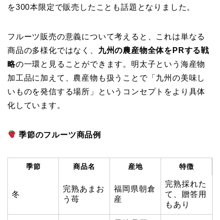
を300本限定で販売したことも話題となりました。
フルーツ販売の意義について考えると、これは単なる
商品の多様化ではなく、
九州の農産物全体をPRする戦
略
の一環と見ることができます。明太子という海産物
加工品に加えて、農産物も扱うことで「九州の美味し
いものを発信する場所」というコンセプトをより具体
化しています。
季節のフルーツ商品例
季節
商品名
産地
特徴
完熟採れた
完熟あまお
福岡県朝倉
冬
て、贈答用
う苺
産
もあり