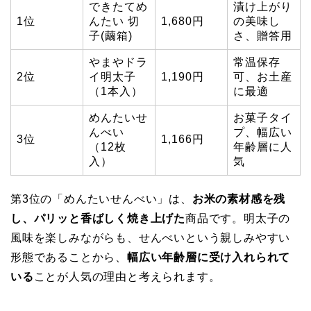
できたてめ
漬け上がり
1位
んたい 切
1,680円
の美味し
子(繭箱)
さ、贈答用
やまやドラ
常温保存
2位
イ明太子
1,190円
可、お土産
（1本入）
に最適
めんたいせ
お菓子タイ
んべい
プ、幅広い
3位
1,166円
（12枚
年齢層に人
入）
気
第3位の「めんたいせんべい」は、
お米の素材感を残
し、パリッと香ばしく焼き上げた
商品です。明太子の
風味を楽しみながらも、せんべいという親しみやすい
形態であることから、
幅広い年齢層に受け入れられて
いる
ことが人気の理由と考えられます。