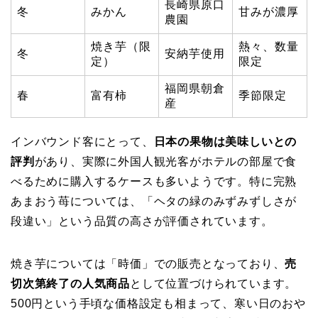
長崎県原口
冬
みかん
甘みが濃厚
農園
焼き芋（限
熱々、数量
冬
安納芋使用
定）
限定
福岡県朝倉
春
富有柿
季節限定
産
インバウンド客にとって、
日本の果物は美味しいとの
評判
があり、実際に外国人観光客がホテルの部屋で食
べるために購入するケースも多いようです。特に完熟
あまおう苺については、「ヘタの緑のみずみずしさが
段違い」という品質の高さが評価されています。
焼き芋については「時価」での販売となっており、
売
切次第終了の人気商品
として位置づけられています。
500円という手頃な価格設定も相まって、寒い日のおや