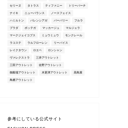
セリーヌ
タトラス
ティファニー
トリーバーチ
ナイキ
ニューバランス
ノースフェイス
ハミルトン
バレンシアガ
バーバリー
フルラ
プラダ
ボッテガ
マッカージュ
マルジェラ
マークジェイコブス
ミュウミュウ
モンクレール
ラコステ
ラルフローレン
リーバイス
レイクタウン
ロエベ
ロンシャン
ヴァレクストラ
三井アウトレット
三田アウトレット
佐野アウトレット
御殿場アウトレット
木更津アウトレット
高島屋
鳥栖アウトレット
参考にしている公式サイト