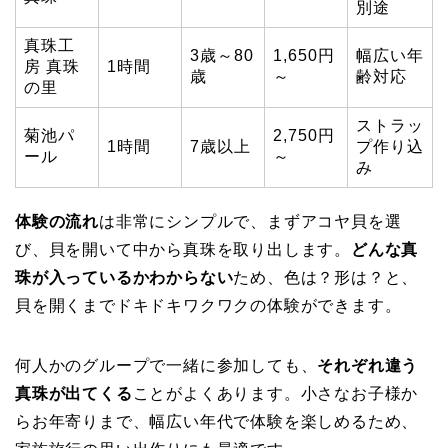
別途
真珠工
3歳～80
1,650円
幅広い年
房 真珠
1時間
歳
～
齢対応
の里
ストラッ
菊池パ
2,750円
1時間
7歳以上
プ作り込
ール
～
み
体験の流れ
は非常にシンプルで、まずアコヤ貝を選
び、貝を開いて中から真珠を取り出します。
どんな真
珠が入っているかわからない
ため、色は？形は？と、
貝を開くまでドキドキワクワクの体験ができます。
何人かのグループで一緒に参加しても、
それぞれ違う
真珠が出てくる
ことがよくあります。小さなお子様か
らお年寄りまで、幅広い年代で体験を楽しめるため、