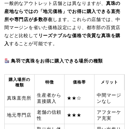
一般的なアウトレット店舗とは異なりますが、
真珠の
産地ならではの「地元価格」でお得に購入できる直売
所や専門店が多数存在
します。これらの店舗では、中
間マージンを省いた価格設定により、都市部の百貨店
などと比較して
リーズナブルな価格で良質な真珠を購
入
することが可能です。
鳥羽で真珠をお得に購入できる場所の種類
購入場所の
特徴
価格帯
メリット
種類
生産者から
中間マージ
真珠直売所
★★☆
直接購入
ンなし
老舗の信頼
アフターケ
地元専門店
★★★
性
ア充実