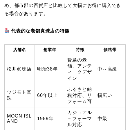
め、都市部の百貨店と比較して大幅にお得に購入でき
る場合があります。
代表的な老舗真珠店の特徴
店舗名
創業年
特徴
価格帯
賢島の老
舗、アンテ
松井眞珠店
明治38年
中～高級
ィークデザ
イン
ふるさと納
ツジモト真
60年以上
税対応、リ
幅広い
珠
フォーム可
カジュアル
MOON.ISL
1989年
～フォーマ
中級
AND
ル対応