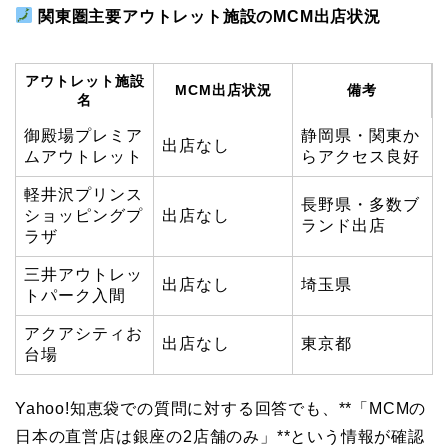
関東圏主要アウトレット施設のMCM出店状況
アウトレット施設
MCM出店状況
備考
名
御殿場プレミア
静岡県・関東か
出店なし
ムアウトレット
らアクセス良好
軽井沢プリンス
長野県・多数ブ
ショッピングプ
出店なし
ランド出店
ラザ
三井アウトレッ
出店なし
埼玉県
トパーク入間
アクアシティお
出店なし
東京都
台場
Yahoo!知恵袋での質問に対する回答でも、**「MCMの
日本の直営店は銀座の2店舗のみ」**という情報が確認