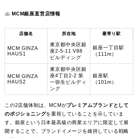
MCM銀座直営店情報
店舗名
所在地
最寄り駅
東京都中央区銀
銀座一丁目駅
MCM GINZA
座2-5-11 V88
HAUS1
（111m）
ビルディング
東京都中央区銀
座4丁目2-2 第
銀座駅
MCM GINZA
HAUS2
一弥生ビルディ
（101m）
ング
この2店舗体制は、MCMが
プレミアムブランドとして
のポジショニング
を重視していることを示していま
す。銀座という日本最高級の商業エリアに限定して展
開することで、ブランドイメージを維持している戦略