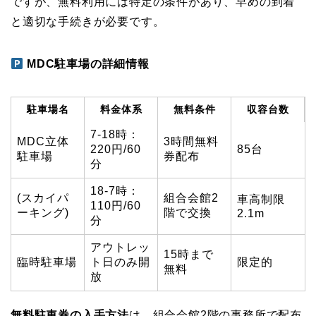
ですが、無料利用には特定の条件があり、早めの到着
と適切な手続きが必要です。
MDC駐車場の詳細情報
駐車場名
料金体系
無料条件
収容台数
7-18時：
MDC立体
3時間無料
220円/60
85台
駐車場
券配布
分
18-7時：
(スカイパ
組合会館2
車高制限
110円/60
ーキング)
階で交換
2.1m
分
アウトレッ
15時まで
臨時駐車場
ト日のみ開
限定的
無料
放
無料駐車券の入手方法
は、組合会館2階の事務所で配布