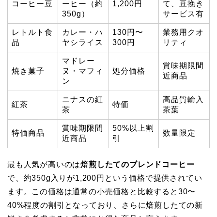
コーヒー豆
ーヒー（約
1,200円
て、豆挽き
350g）
サービス有
レトルト食
カレー・ハ
130円〜
業務用クオ
品
ヤシライス
300円
リティ
マドレー
賞味期限間
焼き菓子
ヌ・マフィ
処分価格
近商品
ン
ニナスの紅
高品質輸入
紅茶
特価
茶
茶葉
賞味期限間
50%以上割
特価商品
数量限定
近商品
引
最も人気が高いのは
焙煎したてのブレンドコーヒー
で、約350g入りが1,200円という価格で提供されてい
ます。この価格は通常の小売価格と比較すると30〜
40%程度の割引となっており、さらに焙煎したての新