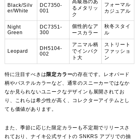
高級感のあ
フォーマル
Black/Silv
DC7350-
るメタリッ
er/White
001
カジュアル
ク
個性的なア
秋冬スタイ
Night
DC7351-
Green
300
ースカラー
ル
アニマル柄
ストリート
DH5104-
Leopard
でインパク
ファッショ
002
ト大
ン
特に注目すべきは
限定カラー
の存在です。レオパード
柄やパステルカラーなど、通常のスニーカーではなか
なか見られないユニークなデザインも展開されてお
り、これらは希少性が高く、コレクターアイテムとし
ても価値があります。
また、季節に応じた限定カラーも不定期でリリースさ
れており、ナイキ公式サイトの SNKRS アプリでの抽