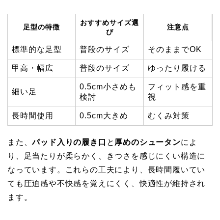
おすすめサイズ選
足型の特徴
注意点
び
標準的な足型
普段のサイズ
そのままでOK
甲高・幅広
普段のサイズ
ゆったり履ける
0.5cm小さめも
フィット感を重
細い足
検討
視
長時間使用
0.5cm大きめ
むくみ対策
また、
パッド入りの履き口
と
厚めのシュータン
によ
り、足当たりが柔らかく、きつさを感じにくい構造に
なっています。これらの工夫により、長時間履いてい
ても圧迫感や不快感を覚えにくく、快適性が維持され
ます。