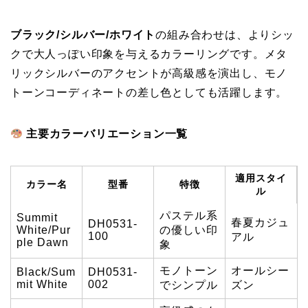
ブラック/シルバー/ホワイト
の組み合わせは、よりシッ
クで大人っぽい印象を与えるカラーリングです。メタ
リックシルバーのアクセントが高級感を演出し、モノ
トーンコーディネートの差し色としても活躍します。
主要カラーバリエーション一覧
適用スタイ
カラー名
型番
特徴
ル
パステル系
Summit
春夏カジュ
DH0531-
White/Pur
の優しい印
100
アル
ple Dawn
象
モノトーン
オールシー
Black/Sum
DH0531-
mit White
002
でシンプル
ズン