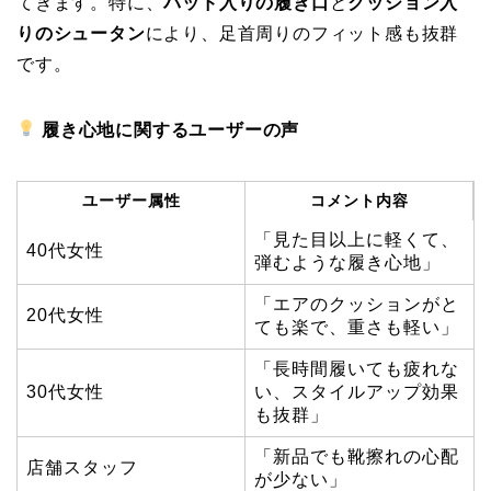
てきます。特に、
パッド入りの履き口
と
クッション入
りのシュータン
により、足首周りのフィット感も抜群
です。
履き心地に関するユーザーの声
ユーザー属性
コメント内容
「見た目以上に軽くて、
40代女性
弾むような履き心地」
「エアのクッションがと
20代女性
ても楽で、重さも軽い」
「長時間履いても疲れな
30代女性
い、スタイルアップ効果
も抜群」
「新品でも靴擦れの心配
店舗スタッフ
が少ない」