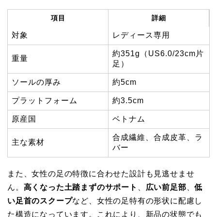
項目
詳細
対象
レディース専用
約351g（US6.0/23cm片
重量
足）
ソールの厚み
約5cm
プラットフォーム
約3.5cm
原産国
ベトナム
合成繊維、合成皮革、ラ
主な素材
バー
また、女性の足の特徴に合わせた設計も見逃せませ
ん。
高くなった土踏まずのサポート
、
広い前足部
、
低
い足首のスクープ
など、女性の足特有の形状に配慮し
た構造になっています。これにより、新品の状態でも