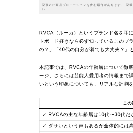
記事内に商品プロモーションを含む場合があります。 記
い
RVCA（ルーカ）というブランド名を耳
トボード好きなら必ず知っているこのブ
の？」「40代の自分が着ても大丈夫？」
本記事では、RVCAの年齢層について徹
ージ、さらには芸能人愛用者の情報まで
いという印象についても、リアルな評判
この
✓ RVCAの主な年齢層は10代〜30代
✓ ダサいという声もあるが全体的には