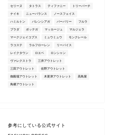
セリーヌ
タトラス
ティファニー
トリーバーチ
ナイキ
ニューバランス
ノースフェイス
ハミルトン
バレンシアガ
バーバリー
フルラ
プラダ
ボッテガ
マッカージュ
マルジェラ
マークジェイコブス
ミュウミュウ
モンクレール
ラコステ
ラルフローレン
リーバイス
レイクタウン
ロエベ
ロンシャン
ヴァレクストラ
三井アウトレット
三田アウトレット
佐野アウトレット
御殿場アウトレット
木更津アウトレット
高島屋
鳥栖アウトレット
参考にしている公式サイト