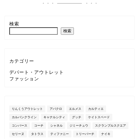
検索
検索
カテゴリー
デパート・アウトレット
ファッション
りんくうアウトレット
アバクロ
エルメス
カルティエ
カルバンクライン
キャナルシティ
グッチ
ケイトスペード
コンバース
コーチ
シャネル
ジミーチュウ
スクランブルスクエア
セリーヌ
タトラス
ティファニー
トリーバーチ
ナイキ