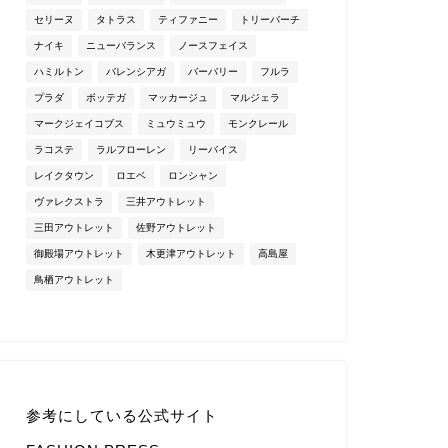
セリーヌ
タトラス
ティファニー
トリーバーチ
ナイキ
ニューバランス
ノースフェイス
ハミルトン
バレンシアガ
バーバリー
フルラ
プラダ
ボッテガ
マッカージュ
マルジェラ
マークジェイコブス
ミュウミュウ
モンクレール
ラコステ
ラルフローレン
リーバイス
レイクタウン
ロエベ
ロンシャン
ヴァレクストラ
三井アウトレット
三田アウトレット
佐野アウトレット
御殿場アウトレット
木更津アウトレット
高島屋
鳥栖アウトレット
参考にしている公式サイト